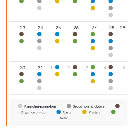
Vetro
Secco non riciclabile
Plastica
Vetro
Carta
Carta
Pannolini-pannoloni
Plastica
Secco non
Pannolin
23
24
25
26
27
28
29
Organico umido
Carta
Carta
Organico umido
Vetro
Organic
Vetro
Secco non riciclabile
Plastica
Vetro
Carta
Carta
Pannolini-pannoloni
Plastica
Secco non
Pannolin
30
31
1
2
3
4
5
Carta
Organico umido
Vetro
Organic
Organico umido
Carta
Plastica
Vetro
Carta
Carta
Vetro
Secco non riciclabile
Plastica
Secco non
Pannolini-pannoloni
Pannolin
Pannolini-pannoloni
Secco non riciclabile
Organico umido
Carta
Plastica
Vetro