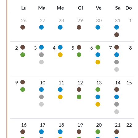
Lu
Ma
Me
Gi
Ve
Sa
Do
26
27
28
29
30
31
1
Organico umido
Carta
Carta
Organico umido
Carta
Carta
Organic
2
3
4
5
6
7
8
Organico umido
Carta
Carta
Organico umido
Vetro
Organic
Vetro
Secco non riciclabile
Plastica
Vetro
Carta
Carta
Pannolini-pannoloni
Plastica
Secco non
Pannolin
9
10
11
12
13
14
15
Organico umido
Vetro
Carta
Carta
Organico umido
Vetro
Organic
Secco non riciclabile
Plastica
Vetro
Carta
Carta
Pannolini-pannoloni
Plastica
Secco non
Pannolin
16
17
18
19
20
21
22
Organico umido
Carta
Carta
Organico umido
Vetro
Organic