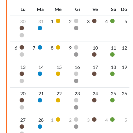
Lu
Ma
Me
Gi
Ve
Sa
Do
30
31
1
2
3
4
5
Plastica
Pannolini-pannoloni
Organico umido
Vetro
Organico umido
Carta
Secco non riciclabile
Pannolini-pannoloni
6
7
8
9
10
11
12
Organico umido
Carta
Plastica
Pannolini-pannoloni
Pannolini-pannoloni
Secco non riciclabile
Organico umido
Vetro
13
14
15
16
17
18
19
Organico umido
Carta
Plastica
Pannolini-pannoloni
Organico umido
Vetro
Pannolini-pannoloni
Secco non riciclabile
20
21
22
23
24
25
26
Organico umido
Carta
Plastica
Pannolini-pannoloni
Organico umido
Vetro
Pannolini-pannoloni
Secco non riciclabile
27
28
1
2
3
4
5
Plastica
Pannolini-pannoloni
Organico umido
Vetro
Organico umido
Carta
Secco non riciclabile