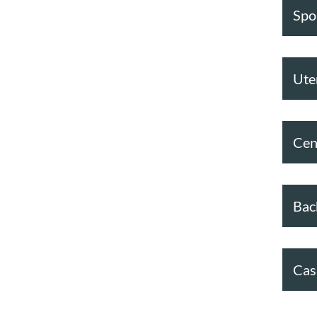
Spor
Ute
Cen
Bac
Cas