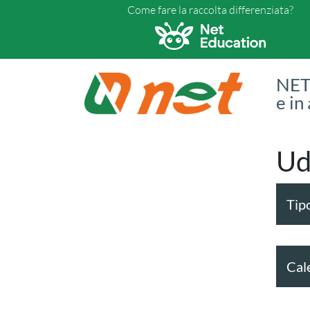
Come fare la raccolta differenziata?
NET 
e in
Ud
Tipo
Cal