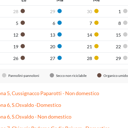
28
29
30
1
Organico umido
Carta
Plastica
5
6
7
8
Organico umido
Carta
Plastica
12
13
14
15
Organico umido
Carta
Plastica
19
20
21
22
Organico umido
Carta
Plastica
26
27
28
29
Organico umido
Carta
Plastica
Pannolini-pannoloni
Secco non riciclabile
Organico umido
na 5, Cussignacco Paparotti - Non domestico
na 6, S.Osvaldo -Domestico
na 6, S.Osvaldo - Non domestico