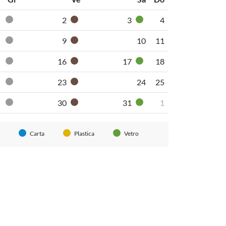
2
3
4
Pannolini-pannoloni
Secco non riciclabile
Organico umido
Vetro
9
10
11
Pannolini-pannoloni
Secco non riciclabile
Organico umido
16
17
18
Pannolini-pannoloni
Secco non riciclabile
Organico umido
Vetro
23
24
25
Pannolini-pannoloni
Secco non riciclabile
Organico umido
30
31
1
Pannolini-pannoloni
Secco non riciclabile
Organico umido
Vetro
Carta
Plastica
Vetro