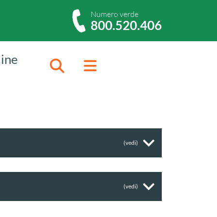
Numero verde
800.520.406
dine
Cerca
Menu
(vedi)
(vedi)