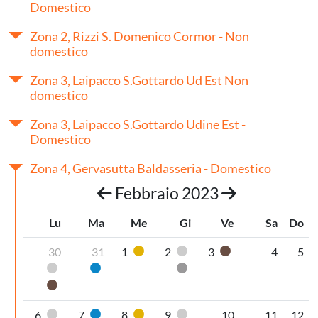
Domestico
Zona 2, Rizzi S. Domenico Cormor - Non
domestico
Zona 3, Laipacco S.Gottardo Ud Est Non
domestico
Zona 3, Laipacco S.Gottardo Udine Est -
Domestico
Zona 4, Gervasutta Baldasseria - Domestico
Febbraio 2023
Lu
Ma
Me
Gi
Ve
Sa
Do
30
31
1
2
3
4
5
Plastica
Pannolini-pannoloni
Organico umido
Pannolini-pannoloni
Carta
Secco non riciclabile
Organico umido
6
7
8
9
10
11
12
Pannolini-pannoloni
Carta
Plastica
Pannolini-pannoloni