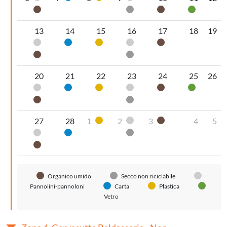
Organico umido
Secco non riciclabile
Organico umido
Vetro
13
14
15
16
17
18
19
Pannolini-pannoloni
Carta
Plastica
Pannolini-pannoloni
Organico umido
Organico umido
Secco non riciclabile
20
21
22
23
24
25
26
Pannolini-pannoloni
Carta
Plastica
Pannolini-pannoloni
Organico umido
Vetro
Organico umido
Secco non riciclabile
27
28
1
2
3
4
5
Plastica
Pannolini-pannoloni
Organico umido
Pannolini-pannoloni
Carta
Secco non riciclabile
Organico umido
Organico umido
Secco non riciclabile
Pannolini-pannoloni
Carta
Plastica
Vetro