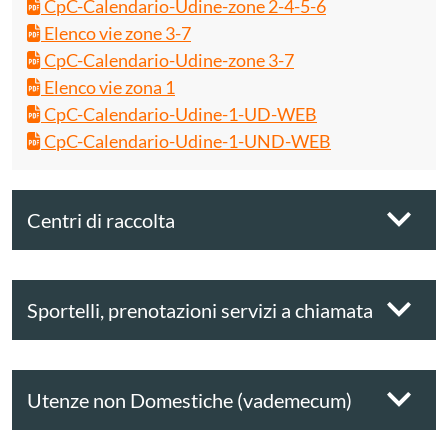
CpC-Calendario-Udine-zone 2-4-5-6
Elenco vie zone 3-7
CpC-Calendario-Udine-zone 3-7
Elenco vie zona 1
CpC-Calendario-Udine-1-UD-WEB
CpC-Calendario-Udine-1-UND-WEB
Centri di raccolta
Sportelli, prenotazioni servizi a chiamata
Utenze non Domestiche (vademecum)