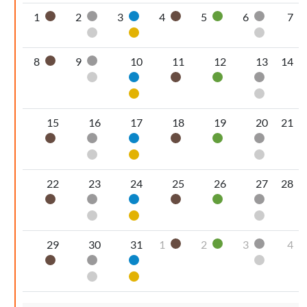
1
2
3
4
5
6
7
Organico umido
Secco non riciclabile
Carta
Organico umido
Vetro
Secco non
Pannolini-pannoloni
Plastica
Pannolin
8
9
10
11
12
13
14
Organico umido
Secco non riciclabile
Pannolini-pannoloni
Carta
Organico umido
Vetro
Secco non
Plastica
Pannolin
15
16
17
18
19
20
21
Organico umido
Secco non riciclabile
Carta
Organico umido
Vetro
Secco non
Pannolini-pannoloni
Plastica
Pannolin
22
23
24
25
26
27
28
Organico umido
Secco non riciclabile
Carta
Organico umido
Vetro
Secco non
Pannolini-pannoloni
Plastica
Pannolin
29
30
31
1
2
3
4
Organico umido
Vetro
Secco non
Organico umido
Secco non riciclabile
Carta
Pannolin
Pannolini-pannoloni
Plastica