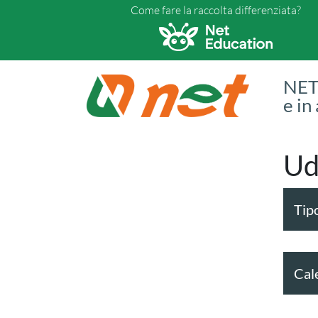
Come fare la raccolta differenziata?
NET 
e in
Ud
Tipo
Cal