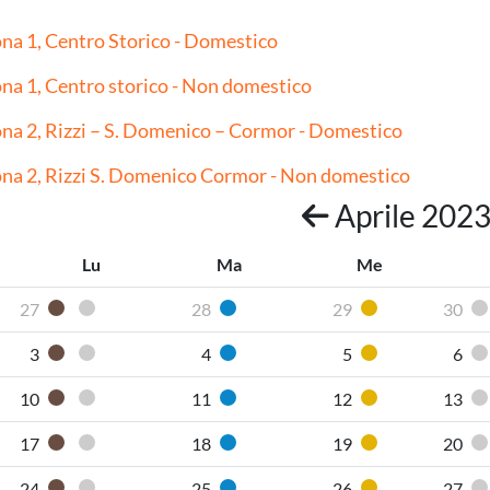
na 1, Centro Storico - Domestico
na 1, Centro storico - Non domestico
na 2, Rizzi – S. Domenico – Cormor - Domestico
na 2, Rizzi S. Domenico Cormor - Non domestico
Aprile 202
Lu
Ma
Me
27
28
29
30
Organico umido
Pannolini-pannoloni
Carta
Plastica
3
4
5
6
Organico umido
Pannolini-pannoloni
Carta
Plastica
10
11
12
13
Organico umido
Pannolini-pannoloni
Carta
Plastica
17
18
19
20
Organico umido
Pannolini-pannoloni
Carta
Plastica
24
25
26
27