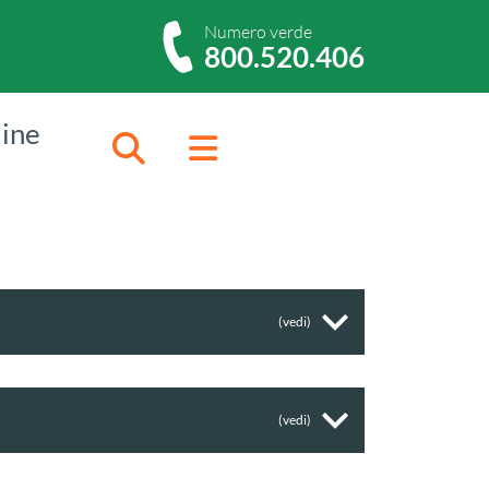
Numero verde
800.520.406
dine
Cerca
Menu
(vedi)
(vedi)