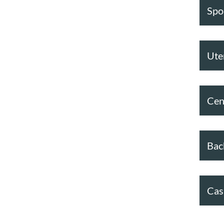
Spor
Ute
Cen
Bac
Cas