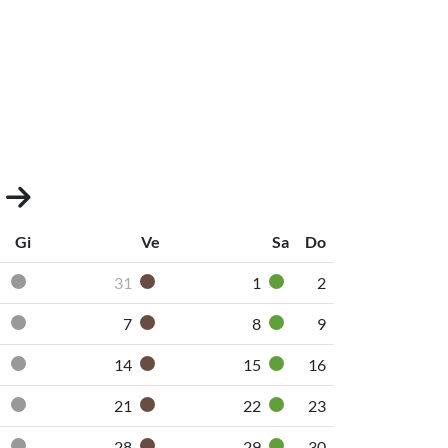
3
Gi
Ve
Sa
Do
31
1
2
Pannolini-pannoloni
Secco non riciclabile
Organico umido
Vetro
7
8
9
Pannolini-pannoloni
Secco non riciclabile
Organico umido
Vetro
14
15
16
Pannolini-pannoloni
Secco non riciclabile
Organico umido
Vetro
21
22
23
Pannolini-pannoloni
Secco non riciclabile
Organico umido
Vetro
28
29
30