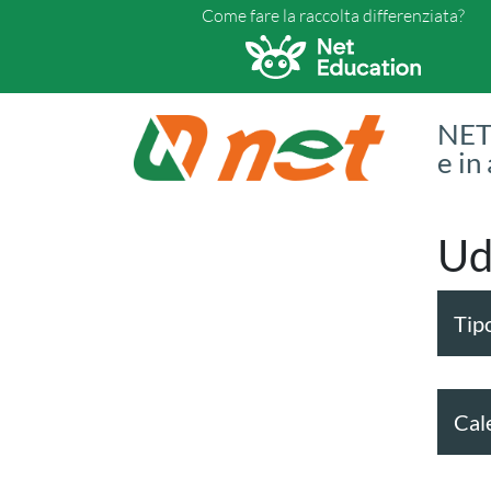
Come fare la raccolta differenziata?
NET 
e in
Ud
Tipo
Cal