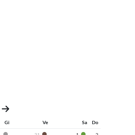
3
Gi
Ve
Sa
Do
31
1
2