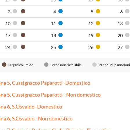
Pannolini-pannoloni
Organico umido
Carta
Plastica
3
4
5
6
Pannolini-pannoloni
Organico umido
Carta
Plastica
10
11
12
13
Pannolini-pannoloni
Organico umido
Carta
Plastica
17
18
19
20
Pannolini-pannoloni
Organico umido
Carta
Plastica
24
25
26
27
Pannolini-pannoloni
Organico umido
Carta
Plastica
Organico umido
Secco non riciclabile
Pannolini-pannoloni
na 5, Cussignacco Paparotti -Domestico
na 5, Cussignacco Paparotti - Non domestico
na 6, S.Osvaldo -Domestico
na 6, S.Osvaldo - Non domestico