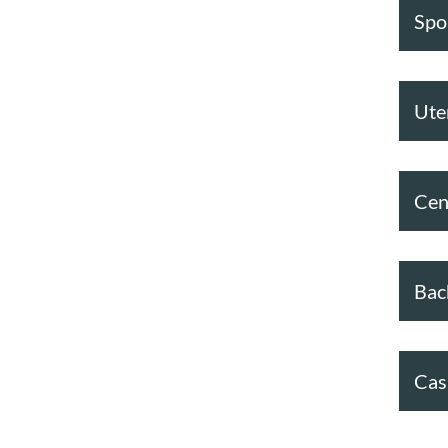
Spor
Ute
Cen
Bac
Cas