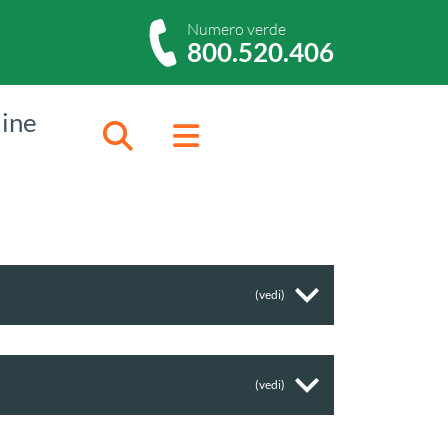
Numero verde
800.520.406
dine
Cerca
Menu
(vedi)
(vedi)