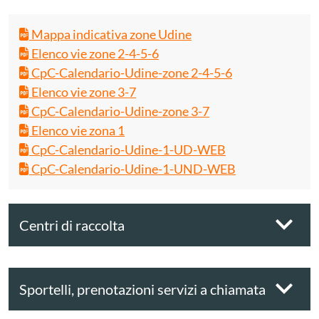
Mappa indicativa zone Udine
Elenco vie zone 2-4-5-6
CpC-Calendario-Udine-zone 2-4-5-6
Elenco vie zone 3-7
CpC-Calendario-Udine-zone 3-7
Elenco vie zona 1
CpC-Calendario-Udine-1-UD-WEB
CpC-Calendario-Udine-1-UND-WEB
Centri di raccolta
Sportelli, prenotazioni servizi a chiamata