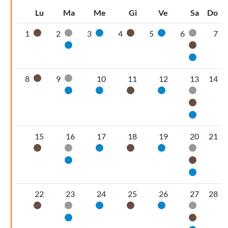
Lu
Ma
Me
Gi
Ve
Sa
Do
1
2
3
4
5
6
7
Organico umido
Secco non riciclabile
Carta
Organico umido
Carta
Secco non
Carta
Organic
Carta
8
9
10
11
12
13
14
Organico umido
Secco non riciclabile
Carta
Carta
Organico umido
Carta
Secco non
Organic
Carta
15
16
17
18
19
20
21
Organico umido
Secco non riciclabile
Carta
Organico umido
Carta
Secco non
Carta
Organic
Carta
22
23
24
25
26
27
28
Organico umido
Secco non riciclabile
Carta
Organico umido
Carta
Secco non
Carta
Organic