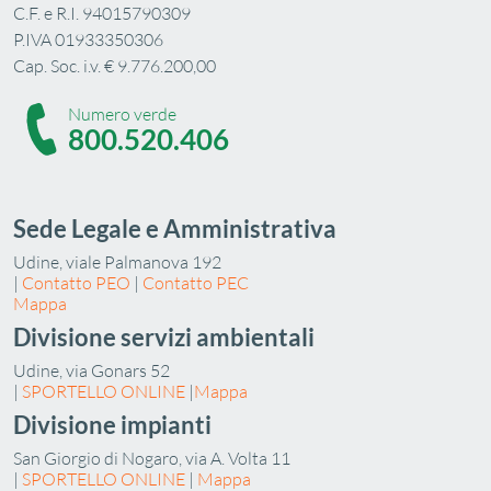
C.F. e R.I. 94015790309
P.IVA 01933350306
Cap. Soc. i.v. € 9.776.200,00
Numero verde
800.520.406
Sede Legale e Amministrativa
Udine, viale Palmanova 192
|
Contatto PEO
|
Contatto PEC
Mappa
Divisione servizi ambientali
Udine, via Gonars 52
|
SPORTELLO ONLINE
|
Mappa
Divisione impianti
San Giorgio di Nogaro, via A. Volta 11
|
SPORTELLO ONLINE
|
Mappa