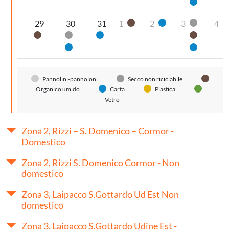
Carta
29
30
31
1
2
3
4
Organico umido
Carta
Secco non
Organico umido
Secco non riciclabile
Carta
Organic
Carta
Carta
Pannolini-pannoloni
Secco non riciclabile
Organico umido
Carta
Plastica
Vetro
Zona 2, Rizzi – S. Domenico – Cormor -
Domestico
Zona 2, Rizzi S. Domenico Cormor - Non
domestico
Zona 3, Laipacco S.Gottardo Ud Est Non
domestico
Zona 3, Laipacco S.Gottardo Udine Est -