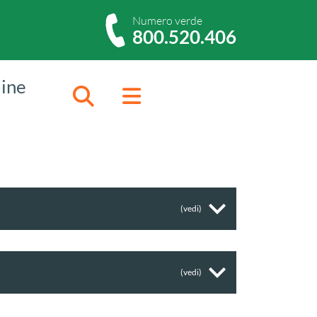
Numero verde
800.520.406
dine
Cerca
Menu
(vedi)
(vedi)