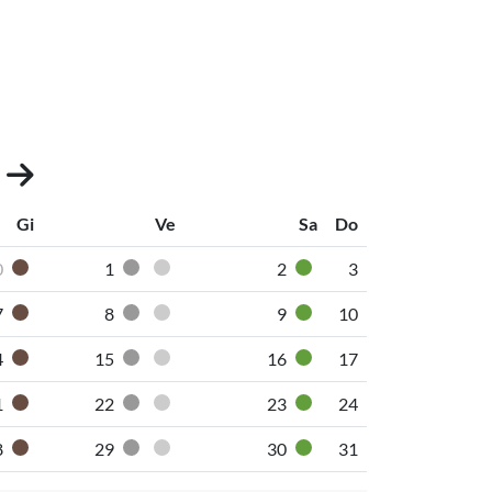
2
Gi
Ve
Sa
Do
0
1
2
3
Organico umido
Secco non riciclabile
Pannolini-pannoloni
Vetro
7
8
9
10
Organico umido
Secco non riciclabile
Pannolini-pannoloni
Vetro
4
15
16
17
Organico umido
Secco non riciclabile
Pannolini-pannoloni
Vetro
1
22
23
24
Organico umido
Secco non riciclabile
Pannolini-pannoloni
Vetro
8
29
30
31
Organico umido
Secco non riciclabile
Pannolini-pannoloni
Vetro