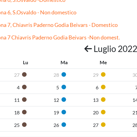
na 6, S.Osvaldo - Non domestico
na 7, Chiavris Paderno Godia Beivars - Domestico
na 7 Chiavris Paderno Godia Beivars -Non domest.
Luglio 202
Lu
Ma
Me
27
28
29
3
Organico umido
Carta
Plastica
4
5
6
Organico umido
Carta
Plastica
11
12
13
1
Organico umido
Carta
Plastica
18
19
20
2
Organico umido
Carta
Plastica
25
26
27
2
Organico umido
Carta
Plastica