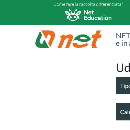
Come fare la raccolta differenziata?
NET 
e in
Ud
Tipo
Cal