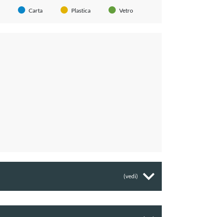
Carta
Plastica
Vetro
(vedi)