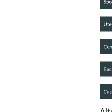
Spor
Ute
Cen
Bac
Cas
Alt