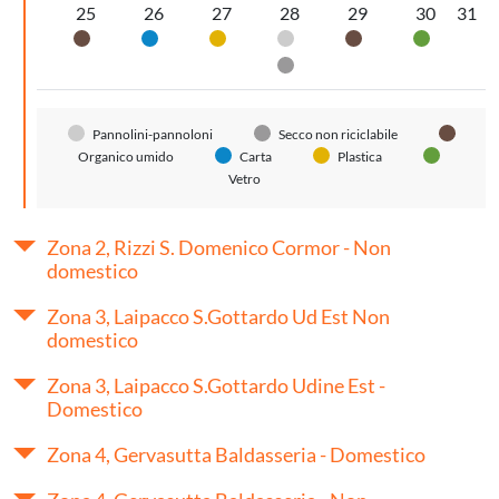
25
26
27
28
29
30
31
Organico umido
Carta
Plastica
Pannolini-pannoloni
Organico umido
Vetro
Secco non riciclabile
Pannolini-pannoloni
Secco non riciclabile
Organico umido
Carta
Plastica
Vetro
Zona 2, Rizzi S. Domenico Cormor - Non
domestico
Zona 3, Laipacco S.Gottardo Ud Est Non
domestico
Zona 3, Laipacco S.Gottardo Udine Est -
Domestico
Zona 4, Gervasutta Baldasseria - Domestico