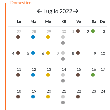
Domestico
Luglio 2022
Lu
Ma
Me
Gi
Ve
Sa
Do
27
28
29
30
1
2
3
Organico umido
Vetro
Organico umido
Carta
Plastica
Pannolini-pannoloni
Secco non riciclabile
4
5
6
7
8
9
10
Organico umido
Carta
Plastica
Pannolini-pannoloni
Organico umido
Secco non riciclabile
11
12
13
14
15
16
17
Organico umido
Carta
Plastica
Pannolini-pannoloni
Organico umido
Vetro
Secco non riciclabile
18
19
20
21
22
23
24
Organico umido
Carta
Plastica
Pannolini-pannoloni
Organico umido
Secco non riciclabile