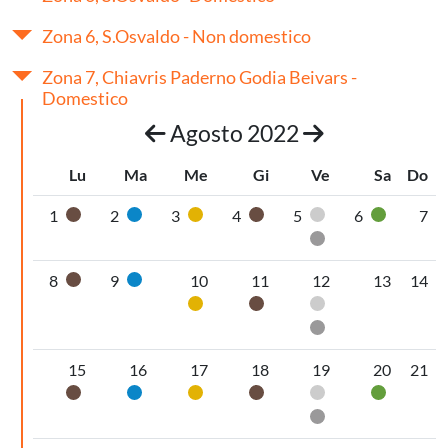
Zona 6, S.Osvaldo - Non domestico
Zona 7, Chiavris Paderno Godia Beivars -
Domestico
Agosto 2022
Lu
Ma
Me
Gi
Ve
Sa
Do
1
2
3
4
5
6
7
Organico umido
Carta
Plastica
Organico umido
Pannolini-pannol
Vetro
Secco non riciclabi
8
9
10
11
12
13
14
Organico umido
Carta
Plastica
Organico umido
Pannolini-pannol
Secco non riciclabi
15
16
17
18
19
20
21
Organico umido
Carta
Plastica
Organico umido
Pannolini-pannol
Vetro
Secco non riciclabi