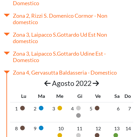
Domestico
Zona 2, Rizzi S. Domenico Cormor - Non
domestico
Zona 3, Laipacco S.Gottardo Ud Est Non
domestico
Zona 3, Laipacco S.Gottardo Udine Est -
Domestico
Zona 4, Gervasutta Baldasseria - Domestico
Agosto 2022
Lu
Ma
Me
Gi
Ve
Sa
Do
1
2
3
4
5
6
7
Organico umido
Carta
Plastica
Pannolini-pannoloni
Organico umido
Secco non riciclabile
8
9
10
11
12
13
14
Organico umido
Carta
Plastica
Pannolini-pannoloni
Organico umido
Vetro