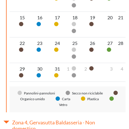
Secco non riciclabile
15
16
17
18
19
20
21
Organico umido
Carta
Plastica
Pannolini-pannoloni
Organico umido
Secco non riciclabile
22
23
24
25
26
27
28
Organico umido
Carta
Plastica
Pannolini-pannoloni
Organico umido
Vetro
Secco non riciclabile
29
30
31
1
2
3
4
Pannolini-pannoloni
Organico umido
Organico umido
Carta
Plastica
Secco non riciclabile
Pannolini-pannoloni
Secco non riciclabile
Organico umido
Carta
Plastica
Vetro
Zona 4, Gervasutta Baldasseria - Non
domestico