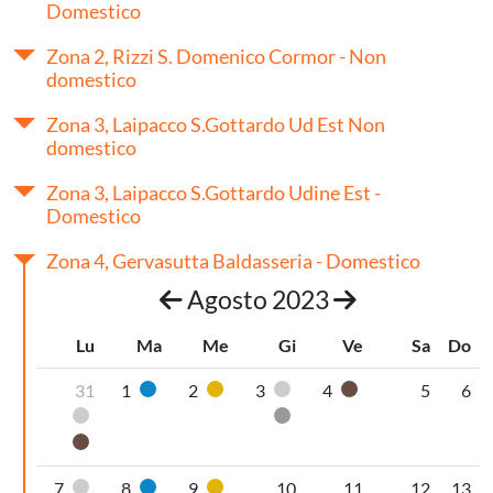
Domestico
Zona 2, Rizzi S. Domenico Cormor - Non
domestico
Zona 3, Laipacco S.Gottardo Ud Est Non
domestico
Zona 3, Laipacco S.Gottardo Udine Est -
Domestico
Zona 4, Gervasutta Baldasseria - Domestico
Agosto 2023
Lu
Ma
Me
Gi
Ve
Sa
Do
31
1
2
3
4
5
6
Carta
Plastica
Pannolini-pannoloni
Organico umido
Pannolini-pannoloni
Secco non riciclabile
Organico umido
7
8
9
10
11
12
13
Pannolini-pannoloni
Carta
Plastica