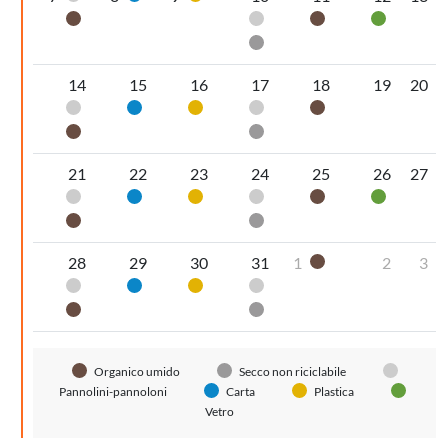
Organico umido
Pannolini-pannoloni
Organico umido
Vetro
Secco non riciclabile
14
15
16
17
18
19
20
Pannolini-pannoloni
Carta
Plastica
Pannolini-pannoloni
Organico umido
Organico umido
Secco non riciclabile
21
22
23
24
25
26
27
Pannolini-pannoloni
Carta
Plastica
Pannolini-pannoloni
Organico umido
Vetro
Organico umido
Secco non riciclabile
28
29
30
31
1
2
3
Organico umido
Pannolini-pannoloni
Carta
Plastica
Pannolini-pannoloni
Organico umido
Secco non riciclabile
Organico umido
Secco non riciclabile
Pannolini-pannoloni
Carta
Plastica
Vetro