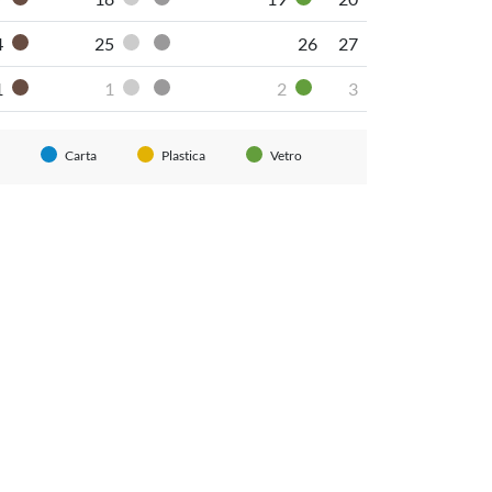
Organico umido
Pannolini-pannoloni
Secco non riciclabile
Vetro
4
25
26
27
Organico umido
Pannolini-pannoloni
Secco non riciclabile
1
1
2
3
Organico umido
Pannolini-pannoloni
Secco non riciclabile
Vetro
Carta
Plastica
Vetro