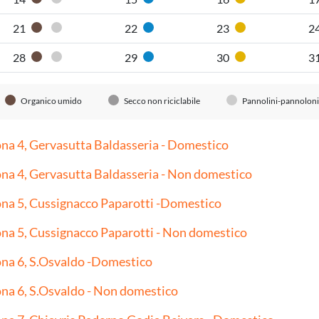
Organico umido
Pannolini-pannoloni
Carta
Plastica
21
22
23
2
Organico umido
Pannolini-pannoloni
Carta
Plastica
28
29
30
3
Organico umido
Pannolini-pannoloni
Carta
Plastica
Organico umido
Secco non riciclabile
Pannolini-pannoloni
na 4, Gervasutta Baldasseria - Domestico
na 4, Gervasutta Baldasseria - Non domestico
na 5, Cussignacco Paparotti -Domestico
na 5, Cussignacco Paparotti - Non domestico
na 6, S.Osvaldo -Domestico
na 6, S.Osvaldo - Non domestico