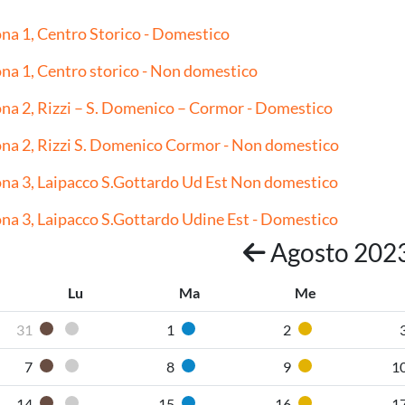
na 1, Centro Storico - Domestico
na 1, Centro storico - Non domestico
na 2, Rizzi – S. Domenico – Cormor - Domestico
na 2, Rizzi S. Domenico Cormor - Non domestico
na 3, Laipacco S.Gottardo Ud Est Non domestico
na 3, Laipacco S.Gottardo Udine Est - Domestico
Agosto 202
Lu
Ma
Me
31
1
2
Organico umido
Pannolini-pannoloni
Carta
Plastica
7
8
9
1
Organico umido
Pannolini-pannoloni
Carta
Plastica
14
15
16
1