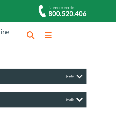
Numero verde
800.520.406
dine
Cerca
Menu
(vedi)
(vedi)