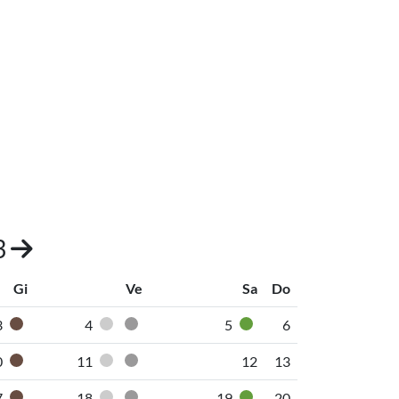
3
Gi
Ve
Sa
Do
3
4
5
6
Organico umido
Pannolini-pannoloni
Secco non riciclabile
Vetro
0
11
12
13
Organico umido
Pannolini-pannoloni
Secco non riciclabile
7
18
19
20