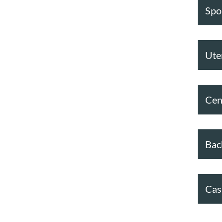
Spor
Ute
Cen
Bac
Cas