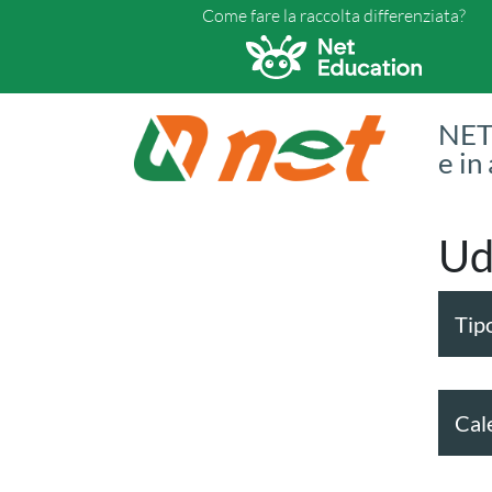
Come fare la raccolta differenziata?
NET 
e in
Ud
Tipo
Cal