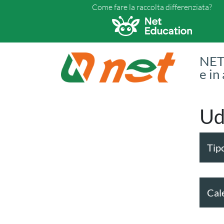
Come fare la raccolta differenziata?
NET 
e in
Ud
Tipo
Cal