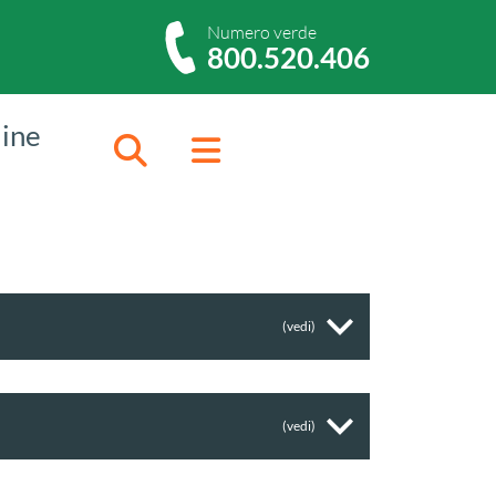
Numero verde
800.520.406
dine
Cerca
Menu
(vedi)
(vedi)