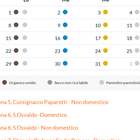
1
2
3
4
Organico umido
Pannolini-pannoloni
Carta
Plastica
8
9
10
11
Organico umido
Pannolini-pannoloni
Carta
Plastica
15
16
17
18
Organico umido
Pannolini-pannoloni
Carta
Plastica
22
23
24
25
Organico umido
Pannolini-pannoloni
Carta
Plastica
29
30
31
1
Organico umido
Pannolini-pannoloni
Carta
Plastica
Organico umido
Secco non riciclabile
Pannolini-pannoloni
na 5, Cussignacco Paparotti - Non domestico
na 6, S.Osvaldo -Domestico
na 6, S.Osvaldo - Non domestico