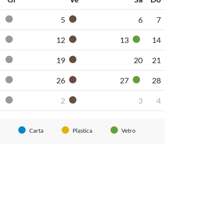
5
6
7
Pannolini-pannoloni
Secco non riciclabile
Organico umido
12
13
14
Pannolini-pannoloni
Secco non riciclabile
Organico umido
Vetro
19
20
21
Pannolini-pannoloni
Secco non riciclabile
Organico umido
26
27
28
Pannolini-pannoloni
Secco non riciclabile
Organico umido
Vetro
2
3
4
Pannolini-pannoloni
Secco non riciclabile
Organico umido
Carta
Plastica
Vetro