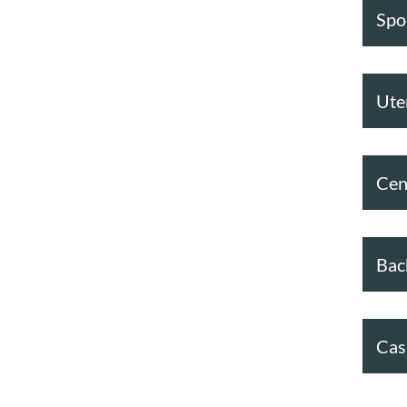
Spor
Ute
Cen
Bac
Cas