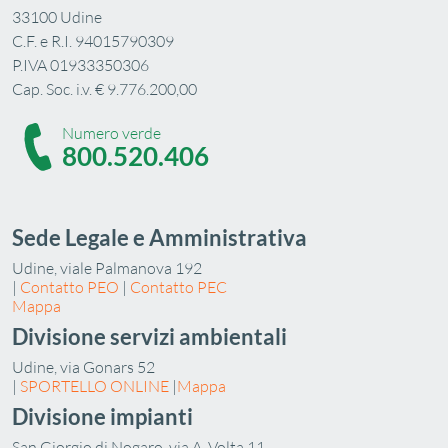
33100 Udine
C.F. e R.I. 94015790309
P.IVA 01933350306
Cap. Soc. i.v. € 9.776.200,00
Numero verde
800.520.406
Sede Legale e Amministrativa
Udine, viale Palmanova 192
|
Contatto PEO
|
Contatto PEC
Mappa
Divisione servizi ambientali
Udine, via Gonars 52
|
SPORTELLO ONLINE
|
Mappa
Divisione impianti
San Giorgio di Nogaro, via A. Volta 11