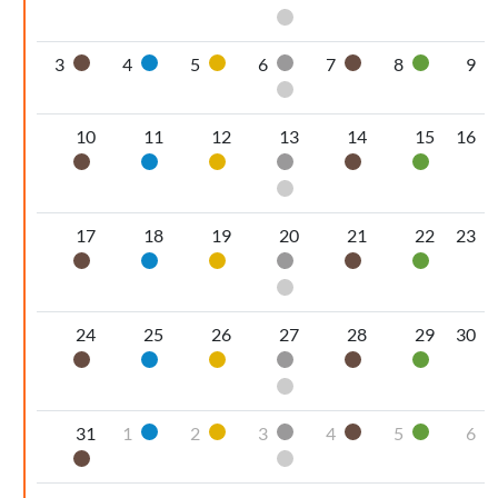
Pannolini-pannoloni
3
4
5
6
7
8
9
Organico umido
Carta
Plastica
Secco non riciclabile
Organico umido
Vetro
Pannolini-pannoloni
10
11
12
13
14
15
16
Organico umido
Carta
Plastica
Secco non riciclabile
Organico umido
Vetro
Pannolini-pannoloni
17
18
19
20
21
22
23
Organico umido
Carta
Plastica
Secco non riciclabile
Organico umido
Vetro
Pannolini-pannoloni
24
25
26
27
28
29
30
Organico umido
Carta
Plastica
Secco non riciclabile
Organico umido
Vetro
Pannolini-pannoloni
31
1
2
3
4
5
6
Carta
Plastica
Secco non riciclabile
Organico umido
Vetro
Organico umido
Pannolini-pannoloni