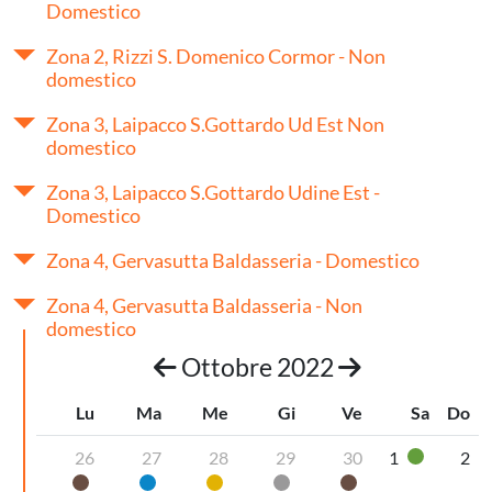
Domestico
Zona 2, Rizzi S. Domenico Cormor - Non
domestico
Zona 3, Laipacco S.Gottardo Ud Est Non
domestico
Zona 3, Laipacco S.Gottardo Udine Est -
Domestico
Zona 4, Gervasutta Baldasseria - Domestico
Zona 4, Gervasutta Baldasseria - Non
domestico
Ottobre 2022
Lu
Ma
Me
Gi
Ve
Sa
Do
26
27
28
29
30
1
2
Vetro
Organico umido
Carta
Plastica
Secco non riciclabile
Organico umido