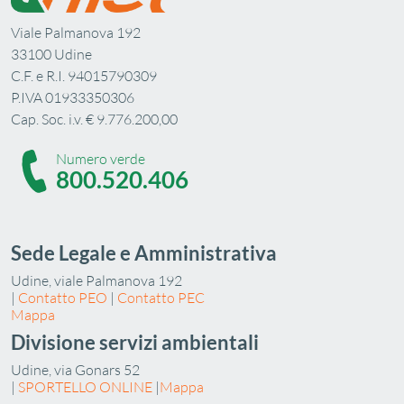
Viale Palmanova 192
33100 Udine
C.F. e R.I. 94015790309
P.IVA 01933350306
Cap. Soc. i.v. € 9.776.200,00
Numero verde
800.520.406
Sede Legale e Amministrativa
Udine, viale Palmanova 192
|
Contatto PEO
|
Contatto PEC
Mappa
Divisione servizi ambientali
Udine, via Gonars 52
|
SPORTELLO ONLINE
|
Mappa