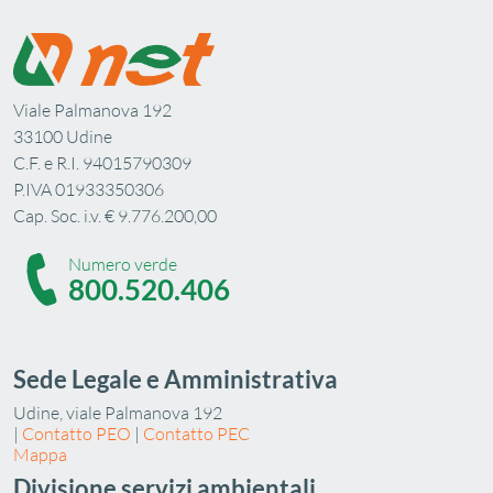
Viale Palmanova 192
33100 Udine
C.F. e R.I. 94015790309
P.IVA 01933350306
Cap. Soc. i.v. € 9.776.200,00
Numero verde
800.520.406
Sede Legale e Amministrativa
Udine, viale Palmanova 192
|
Contatto PEO
|
Contatto PEC
Mappa
Divisione servizi ambientali