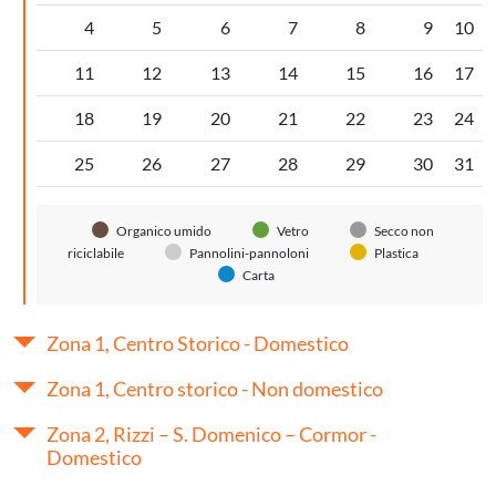
4
5
6
7
8
9
10
11
12
13
14
15
16
17
18
19
20
21
22
23
24
25
26
27
28
29
30
31
Organico umido
Vetro
Secco non
riciclabile
Pannolini-pannoloni
Plastica
Carta
Zona 1, Centro Storico - Domestico
Zona 1, Centro storico - Non domestico
Zona 2, Rizzi – S. Domenico – Cormor -
Domestico