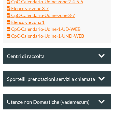
CpC-Calendario-Udine-zone 2-4-5-6
Elenco vie zone 3-7
CpC-Calendario-Udine-zone 3-7
Elenco vie zona 1
CpC-Calendario-Udine-1-UD-WEB
CpC-Calendario-Udine-1-UND-WEB
Centri di raccolta
Sportelli, prenotazioni servizi a chiamata
Utenze non Domestiche (vademecum)