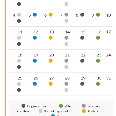
Organico umido
Pannolini-pannoloni
4
5
6
7
8
9
10
Pannolini-pannoloni
Carta
Plastica
Secco non riciclabile
Organico umido
Vetro
Organico umido
Pannolini-pannoloni
11
12
13
14
15
16
17
Pannolini-pannoloni
Carta
Plastica
Secco non riciclabile
Organico umido
Vetro
Organico umido
Pannolini-pannoloni
18
19
20
21
22
23
24
Pannolini-pannoloni
Carta
Plastica
Secco non riciclabile
Organico umido
Vetro
Organico umido
Pannolini-pannoloni
25
26
27
28
29
30
31
Pannolini-pannoloni
Carta
Plastica
Secco non riciclabile
Organico umido
Vetro
Organico umido
Pannolini-pannoloni
Organico umido
Vetro
Secco non
riciclabile
Pannolini-pannoloni
Plastica