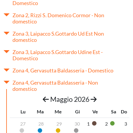
Domestico
Zona 2, Rizzi S. Domenico Cormor - Non
domestico
Zona 3, Laipacco S.Gottardo Ud Est Non
domestico
Zona 3, Laipacco S.Gottardo Udine Est -
Domestico
Zona 4, Gervasutta Baldasseria - Domestico
Zona 4, Gervasutta Baldasseria - Non
domestico
Maggio 2026
Lu
Ma
Me
Gi
Ve
Sa
Do
27
28
29
30
1
2
3
Organico umido
Vetro
Pannolini-pannoloni
Carta
Plastica
Secco non riciclabile