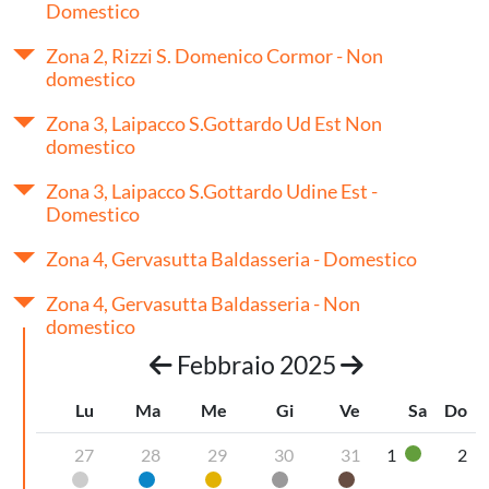
Domestico
Zona 2, Rizzi S. Domenico Cormor - Non
domestico
Zona 3, Laipacco S.Gottardo Ud Est Non
domestico
Zona 3, Laipacco S.Gottardo Udine Est -
Domestico
Zona 4, Gervasutta Baldasseria - Domestico
Zona 4, Gervasutta Baldasseria - Non
domestico
Febbraio 2025
Lu
Ma
Me
Gi
Ve
Sa
Do
27
28
29
30
31
1
2
Vetro
Pannolini-pannoloni
Carta
Plastica
Secco non riciclabile
Organico umido