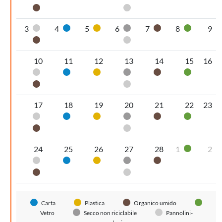
Organico umido
Pannolini-pannoloni
3
4
5
6
7
8
9
Pannolini-pannoloni
Carta
Plastica
Secco non riciclabile
Organico umido
Vetro
Organico umido
Pannolini-pannoloni
10
11
12
13
14
15
16
Pannolini-pannoloni
Carta
Plastica
Secco non riciclabile
Organico umido
Vetro
Organico umido
Pannolini-pannoloni
17
18
19
20
21
22
23
Pannolini-pannoloni
Carta
Plastica
Secco non riciclabile
Organico umido
Vetro
Organico umido
Pannolini-pannoloni
24
25
26
27
28
1
2
Vetro
Pannolini-pannoloni
Carta
Plastica
Secco non riciclabile
Organico umido
Organico umido
Pannolini-pannoloni
Carta
Plastica
Organico umido
Vetro
Secco non riciclabile
Pannolini-