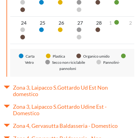
Pannolini-pannoloni
Carta
Plastica
Secco non riciclabile
Organico umido
Vetro
Organico umido
Pannolini-pannoloni
24
25
26
27
28
1
2
Vetro
Pannolini-pannoloni
Carta
Plastica
Secco non riciclabile
Organico umido
Organico umido
Pannolini-pannoloni
Carta
Plastica
Organico umido
Vetro
Secco non riciclabile
Pannolini-
pannoloni
Zona 3, Laipacco S.Gottardo Ud Est Non
domestico
Zona 3, Laipacco S.Gottardo Udine Est -
Domestico
Zona 4, Gervasutta Baldasseria - Domestico