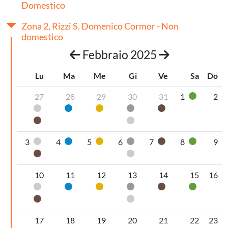
Domestico
Zona 2, Rizzi S. Domenico Cormor - Non
domestico
Febbraio 2025
Lu
Ma
Me
Gi
Ve
Sa
Do
27
28
29
30
31
1
2
Vetro
Pannolini-pannoloni
Carta
Plastica
Secco non riciclabile
Organico umido
Organico umido
Pannolini-pannoloni
3
4
5
6
7
8
9
Pannolini-pannoloni
Carta
Plastica
Secco non riciclabile
Organico umido
Vetro
Organico umido
Pannolini-pannoloni
10
11
12
13
14
15
16
Pannolini-pannoloni
Carta
Plastica
Secco non riciclabile
Organico umido
Vetro
Organico umido
Pannolini-pannoloni
17
18
19
20
21
22
23