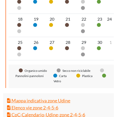
Organico umido
Carta
Plastica
Organico umido
Pannolini-pannol
Vetro
Pannolini-pannoloni
Secco non riciclabi
18
19
20
21
22
23
24
Organico umido
Carta
Plastica
Organico umido
Pannolini-pannol
Vetro
Pannolini-pannoloni
Secco non riciclabi
25
26
27
28
29
30
1
Organico umido
Carta
Plastica
Organico umido
Pannolini-pannol
Vetro
Pannolini-pannoloni
Secco non riciclabi
Organico umido
Secco non riciclabile
Pannolini-pannoloni
Carta
Plastica
Vetro
Mappa indicativa zone Udine
Elenco vie zone 2-4-5-6
CpC-Calendario-Udine-zone 2-4-5-6