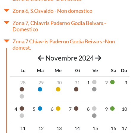
Zona 6, S.Osvaldo - Non domestico
Zona 7, Chiavris Paderno Godia Beivars -
Domestico
Zona 7 Chiavris Paderno Godia Beivars -Non
domest.
Novembre 2024
Lu
Ma
Me
Gi
Ve
Sa
Do
28
29
30
31
1
2
3
Pannolini-pannol
Vetro
Organico umido
Carta
Plastica
Organico umido
Secco non riciclabi
Pannolini-pannoloni
4
5
6
7
8
9
10
Organico umido
Carta
Plastica
Organico umido
Pannolini-pannol
Vetro
Pannolini-pannoloni
Secco non riciclabi
11
12
13
14
15
16
17