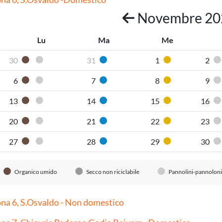
Novembre 2
Lu
Ma
Me
30
31
1
2
Organico umido
Pannolini-pannoloni
Carta
Plastica
6
7
8
9
Organico umido
Pannolini-pannoloni
Carta
Plastica
13
14
15
16
Organico umido
Pannolini-pannoloni
Carta
Plastica
20
21
22
23
Organico umido
Pannolini-pannoloni
Carta
Plastica
27
28
29
30
Organico umido
Pannolini-pannoloni
Carta
Plastica
Organico umido
Secco non riciclabile
Pannolini-pannoloni
na 6, S.Osvaldo - Non domestico