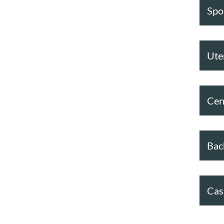
Spor
Ute
Cen
Bac
Cas