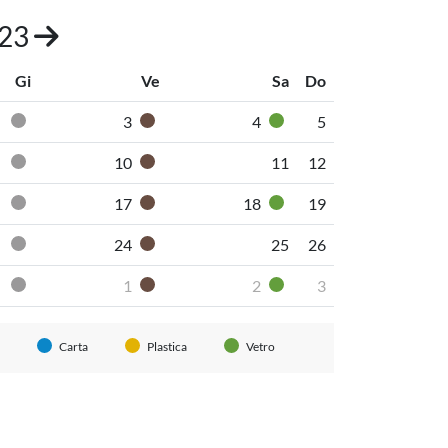
023
Gi
Ve
Sa
Do
3
4
5
Pannolini-pannoloni
Secco non riciclabile
Organico umido
Vetro
10
11
12
Pannolini-pannoloni
Secco non riciclabile
Organico umido
17
18
19
Pannolini-pannoloni
Secco non riciclabile
Organico umido
Vetro
24
25
26
Pannolini-pannoloni
Secco non riciclabile
Organico umido
1
2
3
Pannolini-pannoloni
Secco non riciclabile
Organico umido
Vetro
Carta
Plastica
Vetro