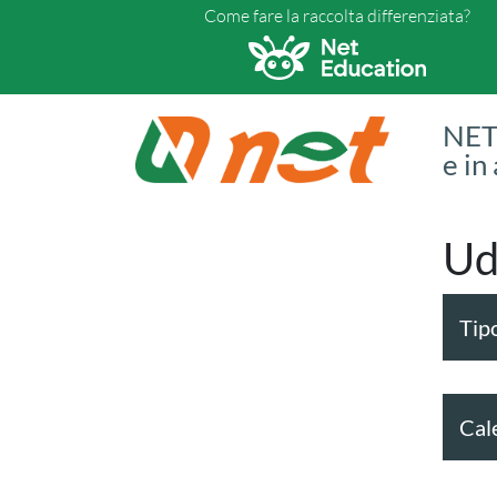
Come fare la raccolta differenziata?
NET 
e in
Ud
Tipo
Cal