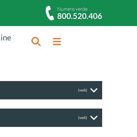
Numero verde
800.520.406
dine
Cerca
Menu
(vedi)
(vedi)