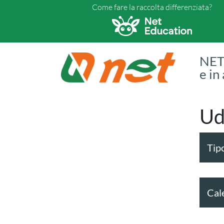
Come fare la raccolta differenziata?
NET 
e in
Ud
Tipo
Cal