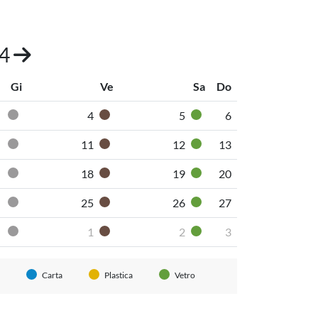
24
Gi
Ve
Sa
Do
4
5
6
Pannolini-pannoloni
Secco non riciclabile
Organico umido
Vetro
11
12
13
Pannolini-pannoloni
Secco non riciclabile
Organico umido
Vetro
18
19
20
Pannolini-pannoloni
Secco non riciclabile
Organico umido
Vetro
25
26
27
Pannolini-pannoloni
Secco non riciclabile
Organico umido
Vetro
1
2
3
Pannolini-pannoloni
Secco non riciclabile
Organico umido
Vetro
Carta
Plastica
Vetro