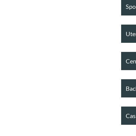
Spor
Ute
Cen
Bac
Cas