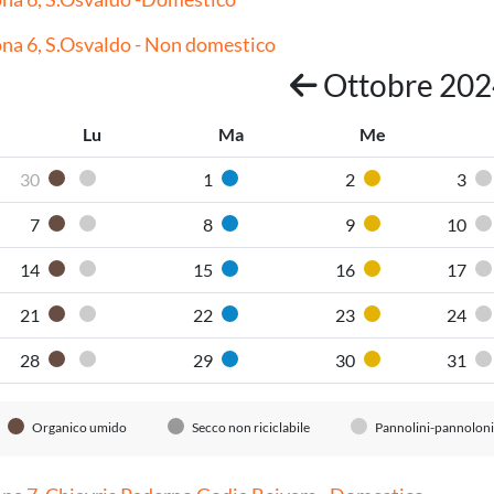
na 6, S.Osvaldo - Non domestico
Ottobre 20
Lu
Ma
Me
30
1
2
3
Organico umido
Pannolini-pannoloni
Carta
Plastica
7
8
9
10
Organico umido
Pannolini-pannoloni
Carta
Plastica
14
15
16
17
Organico umido
Pannolini-pannoloni
Carta
Plastica
21
22
23
24
Organico umido
Pannolini-pannoloni
Carta
Plastica
28
29
30
31
Organico umido
Pannolini-pannoloni
Carta
Plastica
Organico umido
Secco non riciclabile
Pannolini-pannoloni