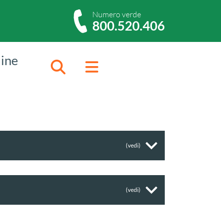
Numero verde
800.520.406
dine
Cerca
Menu
(vedi)
(vedi)