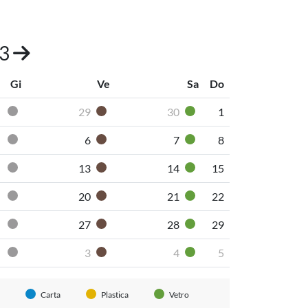
23
Gi
Ve
Sa
Do
29
30
1
Pannolini-pannoloni
Secco non riciclabile
Organico umido
Vetro
6
7
8
Pannolini-pannoloni
Secco non riciclabile
Organico umido
Vetro
13
14
15
Pannolini-pannoloni
Secco non riciclabile
Organico umido
Vetro
20
21
22
Pannolini-pannoloni
Secco non riciclabile
Organico umido
Vetro
27
28
29
Pannolini-pannoloni
Secco non riciclabile
Organico umido
Vetro
3
4
5
Pannolini-pannoloni
Secco non riciclabile
Organico umido
Vetro
Carta
Plastica
Vetro