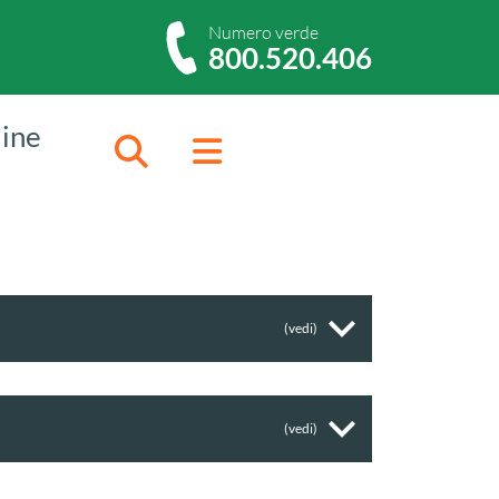
Numero verde
800.520.406
dine
Cerca
Menu
(vedi)
(vedi)