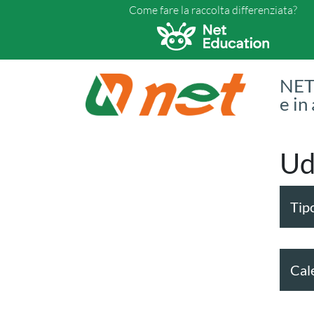
Come fare la raccolta differenziata?
NET 
e in
Ud
Tipo
Cal