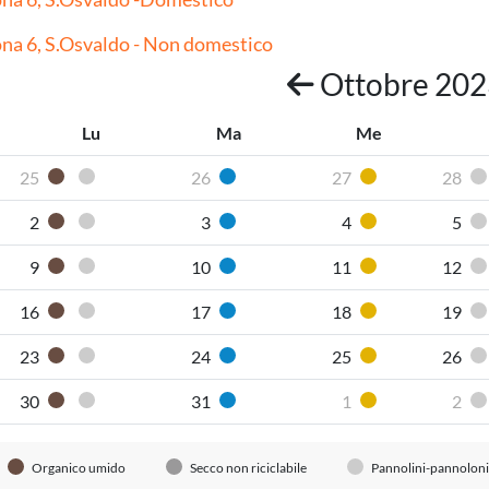
na 6, S.Osvaldo - Non domestico
Ottobre 20
Lu
Ma
Me
25
26
27
28
Organico umido
Pannolini-pannoloni
Carta
Plastica
2
3
4
5
Organico umido
Pannolini-pannoloni
Carta
Plastica
9
10
11
12
Organico umido
Pannolini-pannoloni
Carta
Plastica
16
17
18
19
Organico umido
Pannolini-pannoloni
Carta
Plastica
23
24
25
26
Organico umido
Pannolini-pannoloni
Carta
Plastica
30
31
1
2
Organico umido
Pannolini-pannoloni
Carta
Plastica
Organico umido
Secco non riciclabile
Pannolini-pannoloni