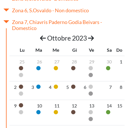
Zona 6, S.Osvaldo - Non domestico
Zona 7, Chiavris Paderno Godia Beivars -
Domestico
Ottobre 2023
Lu
Ma
Me
Gi
Ve
Sa
Do
25
26
27
28
29
30
1
Organico umido
Carta
Plastica
Organico umido
Pannolini-pannol
Vetro
Pannolini-pannoloni
Secco non riciclabi
2
3
4
5
6
7
8
Organico umido
Carta
Plastica
Organico umido
Pannolini-pannol
Pannolini-pannoloni
Secco non riciclabi
9
10
11
12
13
14
15
Organico umido
Pannolini-pannoloni
Carta
Plastica
Organico umido
Pannolini-pannol
Vetro
Secco non riciclabi