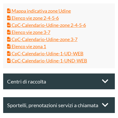
Mappa indicativa zone Udine
Elenco vie zone 2-4-5-6
CpC-Calendario-Udine-zone 2-4-5-6
Elenco vie zone 3-7
CpC-Calendario-Udine-zone 3-7
Elenco vie zona 1
CpC-Calendario-Udine-1-UD-WEB
CpC-Calendario-Udine-1-UND-WEB
Centri di raccolta
Sportelli, prenotazioni servizi a chiamata