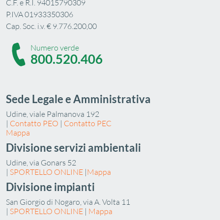
C.F. e R.I. 94015790309
P.IVA 01933350306
Cap. Soc. i.v. € 9.776.200,00
Numero verde
800.520.406
Sede Legale e Amministrativa
Udine, viale Palmanova 192
|
Contatto PEO
|
Contatto PEC
Mappa
Divisione servizi ambientali
Udine, via Gonars 52
|
SPORTELLO ONLINE
|
Mappa
Divisione impianti
San Giorgio di Nogaro, via A. Volta 11
|
SPORTELLO ONLINE
|
Mappa