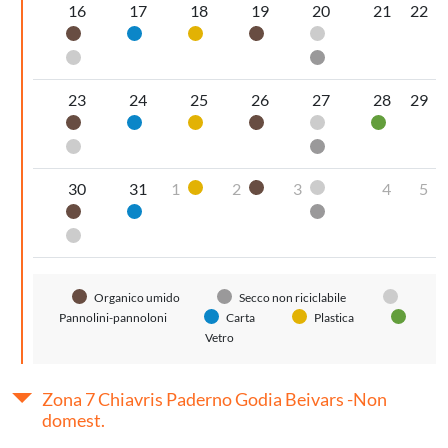
16
17
18
19
20
21
22
Organico umido
Carta
Plastica
Organico umido
Pannolini-pannol
Pannolini-pannoloni
Secco non riciclabi
23
24
25
26
27
28
29
Organico umido
Carta
Plastica
Organico umido
Pannolini-pannol
Vetro
Pannolini-pannoloni
Secco non riciclabi
30
31
1
2
3
4
5
Plastica
Organico umido
Pannolini-pannol
Organico umido
Carta
Secco non riciclabi
Pannolini-pannoloni
Organico umido
Secco non riciclabile
Pannolini-pannoloni
Carta
Plastica
Vetro
Zona 7 Chiavris Paderno Godia Beivars -Non
domest.