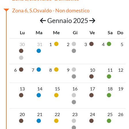
Zona 6, S.Osvaldo - Non domestico
Gennaio 2025
Lu
Ma
Me
Gi
Ve
Sa
Do
30
31
1
2
3
4
5
Plastica
Pannolini-pannoloni
Organico umido
Vetro
Organico umido
Carta
Secco non riciclabile
Pannolini-pannoloni
6
7
8
9
10
11
12
Organico umido
Carta
Plastica
Pannolini-pannoloni
Secco non riciclabile
Organico umido
Vetro
13
14
15
16
17
18
19
Organico umido
Carta
Plastica
Pannolini-pannoloni
Organico umido
Vetro
Secco non riciclabile
20
21
22
23
24
25
26
Organico umido
Carta
Plastica
Pannolini-pannoloni
Organico umido
Vetro
Secco non riciclabile