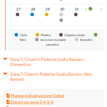
27
28
29
30
31
1
2
Vetro
Organico umido
Carta
Plastica
Pannolini-pannoloni
Organico umido
Secco non riciclabile
Carta
Plastica
Organico umido
Vetro
Secco non riciclabile
Pannolini-
pannoloni
Zona 7, Chiavris Paderno Godia Beivars -
Domestico
Zona 7 Chiavris Paderno Godia Beivars -Non
domest.
Mappa indicativa zone Udine
Elenco vie zone 2-4-5-6