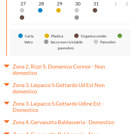
27
28
29
30
31
1
2
Pannolini-pannoloni
Carta
Plastica
Pannolini-pannoloni
Organico umido
Organico umido
Secco non riciclabile
Carta
Plastica
Organico umido
Vetro
Secco non riciclabile
Pannolini-
pannoloni
Zona 2, Rizzi S. Domenico Cormor - Non
domestico
Zona 3, Laipacco S.Gottardo Ud Est Non
domestico
Zona 3, Laipacco S.Gottardo Udine Est -
Domestico
Zona 4, Gervasutta Baldasseria - Domestico