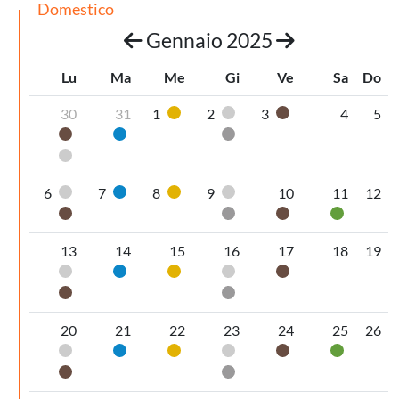
Domestico
Gennaio 2025
Lu
Ma
Me
Gi
Ve
Sa
Do
30
31
1
2
3
4
5
Plastica
Pannolini-pannoloni
Organico umido
Organico umido
Carta
Secco non riciclabile
Pannolini-pannoloni
6
7
8
9
10
11
12
Pannolini-pannoloni
Carta
Plastica
Pannolini-pannoloni
Organico umido
Secco non riciclabile
Organico umido
Vetro
13
14
15
16
17
18
19
Pannolini-pannoloni
Carta
Plastica
Pannolini-pannoloni
Organico umido
Organico umido
Secco non riciclabile
20
21
22
23
24
25
26
Pannolini-pannoloni
Carta
Plastica
Pannolini-pannoloni
Organico umido
Vetro
Organico umido
Secco non riciclabile