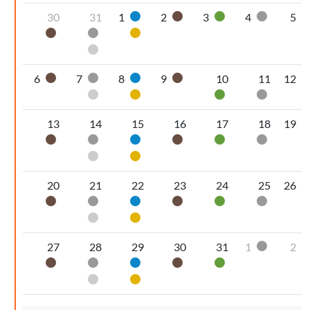
30
31
1
2
3
4
5
Carta
Organico umido
Vetro
Secco non
Organico umido
Secco non riciclabile
Plastica
Pannolini-pannoloni
6
7
8
9
10
11
12
Organico umido
Secco non riciclabile
Carta
Organico umido
Pannolini-pannoloni
Plastica
Vetro
Secco non
13
14
15
16
17
18
19
Organico umido
Secco non riciclabile
Carta
Organico umido
Vetro
Secco non
Pannolini-pannoloni
Plastica
20
21
22
23
24
25
26
Organico umido
Secco non riciclabile
Carta
Organico umido
Vetro
Secco non
Pannolini-pannoloni
Plastica
27
28
29
30
31
1
2
Secco non
Organico umido
Secco non riciclabile
Carta
Organico umido
Vetro
Pannolini-pannoloni
Plastica