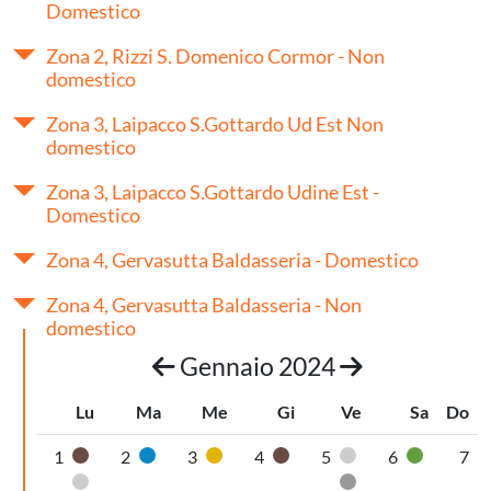
Domestico
Zona 2, Rizzi S. Domenico Cormor - Non
domestico
Zona 3, Laipacco S.Gottardo Ud Est Non
domestico
Zona 3, Laipacco S.Gottardo Udine Est -
Domestico
Zona 4, Gervasutta Baldasseria - Domestico
Zona 4, Gervasutta Baldasseria - Non
domestico
Gennaio 2024
Lu
Ma
Me
Gi
Ve
Sa
Do
1
2
3
4
5
6
7
Organico umido
Carta
Plastica
Organico umido
Pannolini-pannol
Vetro
Pannolini-pannoloni
Secco non riciclabi