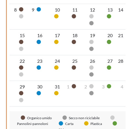
8
9
10
11
12
13
14
Organico umido
Carta
Pannolini-pannoloni
Plastica
Organico umido
Pannolini-pannol
Vetro
Secco non riciclabi
15
16
17
18
19
20
21
Organico umido
Carta
Plastica
Organico umido
Pannolini-pannol
Vetro
Pannolini-pannoloni
Secco non riciclabi
22
23
24
25
26
27
28
Organico umido
Carta
Plastica
Organico umido
Pannolini-pannol
Vetro
Pannolini-pannoloni
Secco non riciclabi
29
30
31
1
2
3
4
Organico umido
Pannolini-pannol
Vetro
Organico umido
Carta
Plastica
Secco non riciclabi
Pannolini-pannoloni
Organico umido
Secco non riciclabile
Pannolini-pannoloni
Carta
Plastica