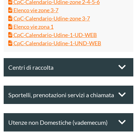
CpC-Calendario-Udine-zone 2-4-5-6
Elenco vie zone 3-7
CpC-Calendario-Udine-zone 3-7
Elenco vie zona 1
CpC-Calendario-Udine-1-UD-WEB
CpC-Calendario-Udine-1-UND-WEB
Centri di raccolta
Sportelli, prenotazioni servizi a chiamata
Utenze non Domestiche (vademecum)