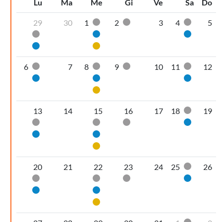
Lu
Ma
Me
Gi
Ve
Sa
Do
29
30
1
2
3
4
5
Secco non riciclabile
Secco non riciclabile
Secco non
Secco non riciclabile
Carta
Carta
Carta
Plastica
6
7
8
9
10
11
12
Secco non riciclabile
Secco non riciclabile
Secco non riciclabile
Secco non
Carta
Carta
Carta
Plastica
13
14
15
16
17
18
19
Secco non
Secco non riciclabile
Secco non riciclabile
Secco non riciclabile
Carta
Carta
Carta
Plastica
20
21
22
23
24
25
26
Secco non
Secco non riciclabile
Secco non riciclabile
Secco non riciclabile
Carta
Carta
Carta
Plastica