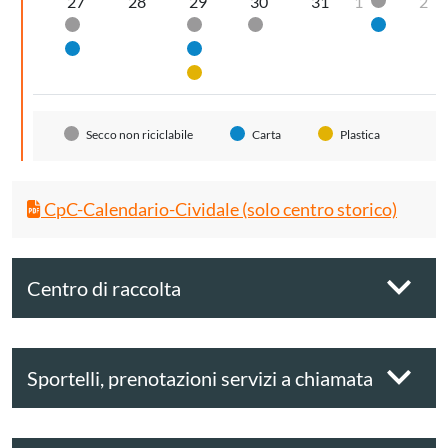
27
28
29
30
31
1
2
Secco non
Secco non riciclabile
Secco non riciclabile
Secco non riciclabile
Carta
Carta
Carta
Plastica
Secco non riciclabile
Carta
Plastica
CpC-Calendario-Cividale (solo centro storico)
Centro di raccolta
Sportelli, prenotazioni servizi a chiamata